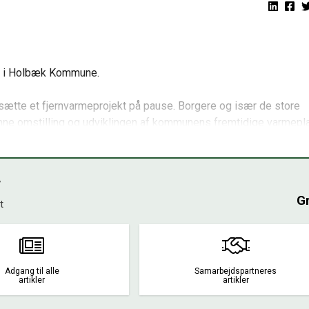
oe i Holbæk Kommune.
tte et fjernvarmeprojekt på pause. Borgere og især de store
rønne omstilling og udviklingen af kommunens fremtidige varmepla
vis vi ikke får realiseret det," siger Jarl Falk Sabroe (S), d...
r
Gr
t
Adgang til alle
Samarbejdspartneres
artikler
artikler