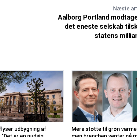
Næste art
Aalborg Portland modtag
det eneste selskab tils
statens millia
flyser udbygning af
Mere støtte til grøn varme
 "Det er en pudsig
men branchen venter på m