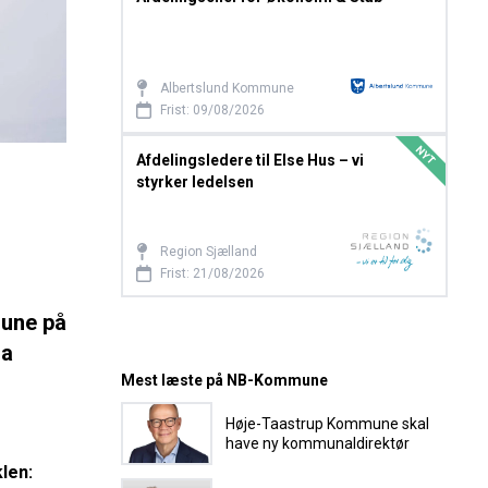
Ka
Albertslund Kommune
Frist: 09/08/2026
NYT
Afdelingsledere til Else Hus – vi
Kon
styrker ledelsen
udv
Region Sjælland
Frist: 21/08/2026
mune på
ra
Mest læste på NB-Kommune
Høje-Taastrup Kommune skal
have ny kommunaldirektør
klen: