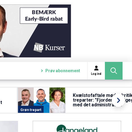
Prøv abonnement
Log ind
Kvælstofaftale møder kritik
treparter: "Fjordene er lig
t
med det administrative"
Grøn trepart