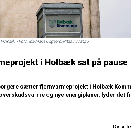
i Holbæk.
- Foto: Ida Marie Odgaard/Ritzau Scanpix
rmeprojekt i Holbæk sat på pause
borgere sætter fjernvarmeprojekt i Holbæk Kom
overskudsvarme og nye energiplaner, lyder det f
Del arti