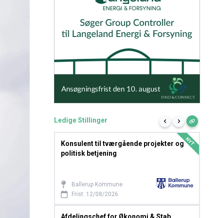
Ledige Stillinger
NYT
Konsulent til tværgående projekter og
Led
politisk betjening
Ballerup Kommune
Frist: 12/08/2026
Afdelingschef for Økonomi & Stab
Udv