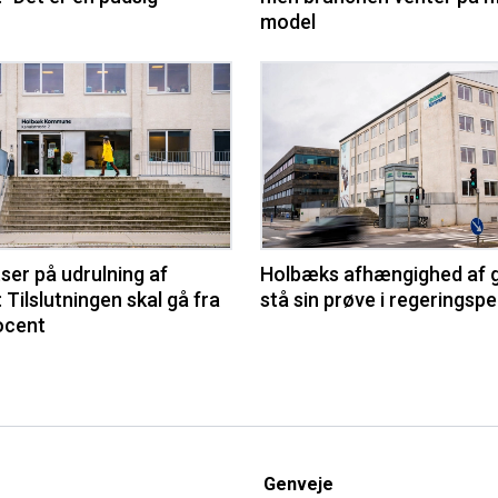
model
ser på udrulning af
Holbæks afhængighed af g
 Tilslutningen skal gå fra
stå sin prøve i regeringsp
rocent
Genveje