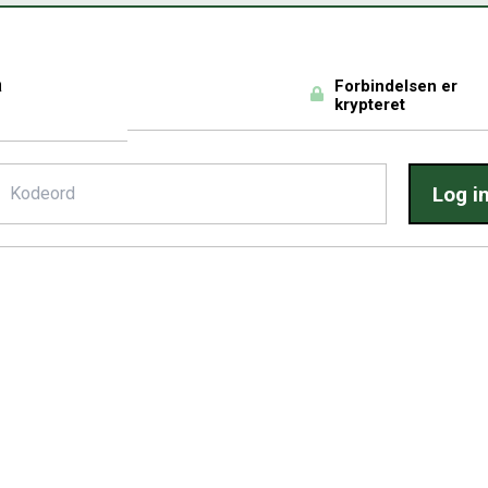
a
Forbindelsen er
krypteret
Log i