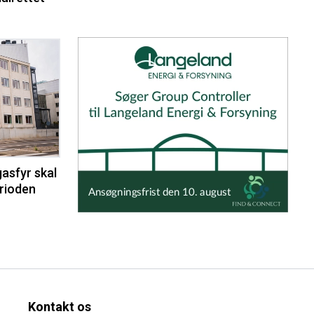
asfyr skal
erioden
Kontakt os