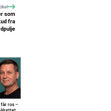
ikel
er som
kud fra
rdpulje
 får ros –
ålrettet