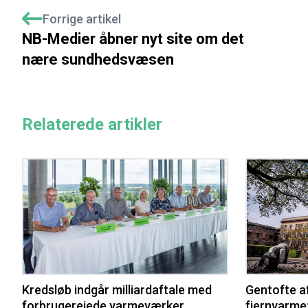
Forrige artikel
NB-Medier åbner nyt site om det
nære sundhedsvæsen
Relaterede artikler
Kredsløb indgår milliardaftale med
Gentofte a
forbrugerejede varmeværker
fjernvarme: