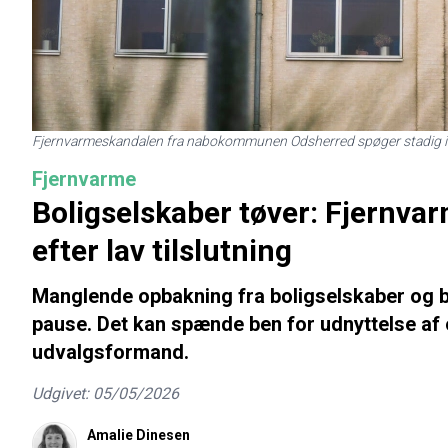
Fjernvarmeskandalen fra nabokommunen Odsherred spøger stadig 
Fjernvarme
Boligselskaber tøver: Fjernva
efter lav tilslutning
Manglende opbakning fra boligselskaber og 
pause. Det kan spænde ben for udnyttelse af 
udvalgsformand.
Udgivet: 05/05/2026
Amalie Dinesen