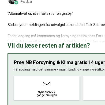
Redaktør
"Alternativet er, at vi fortsat er en gasby."
Sådan lyder meldingen fra udvalgsformand Jarl Falk Sabr
Endnu engang må kommunen og forsyningsselskabet Fors sæ
boligselskaber vil ikke koble sig på. Det truer både den g
Vil du læse resten af artiklen?
"Vi synes, det er en kæmpe mulighed, der glider os af hænde, h
Prøv NB Forsyning & Klima gratis i 4 uge
Få adgang med det samme - ingen binding - ingen kreditkor
Nyhedsbrev 2
gange om ugen